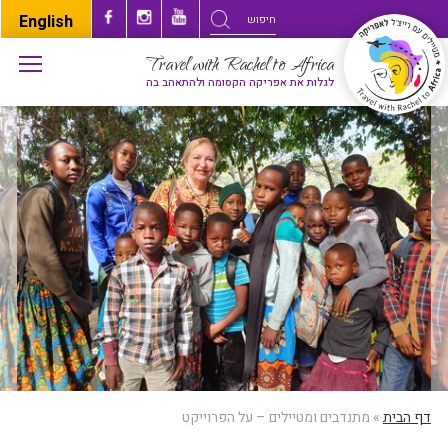
English
Travel with Rachel to Africa
לגלות את אפריקה הקסומה ולהתאהב בה
דף הבית
»
מתנדבים ומטיילים – על הפרוייקט