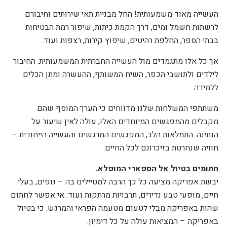
העשייה מאוד משמעותית! החל מבניית תאי שירותים וחיבורם
לרשתות חשמל ומים, דרך הקמת כיתות, שיפור רמת הבטיחות
בבתי הספר, החלפת רהיטים, שיפוץ קירות, רצפות ועוד.
אך כל אלו מתגמדים מול העשייה החברתית המשמעותית. החיבור
לילדים ולתושבי הכפר, השיח המשותף, ההעשרה ומתן הכלים
ללמידה.
משתתפי המשלחות שלנו מדווחים כי הערך המוסף שהם
מקבלים מהמפגשים המיוחדים האלו, עולה לאין שיעור על
הנתינה. התמלאות הלב, המפגשים המרגשים והעשייה הייחודית –
חוויה שנחרטת בזיכרונם לכל החיים.
חתומים בטיול אל הספארי המופלא.
יבשת אפריקה מציעה כל כך הרבה למטיילים בה – נופים, בעלי
חיים, מופעי טבע נדירים, תרבויות מרתקות ועוד. אי אפשר לחתום
שהות באפריקה מבלי לטעום מטעמה הפראי והמרגש. כי בטיול
באפריקה – המציאות עולה על כל דימיון.