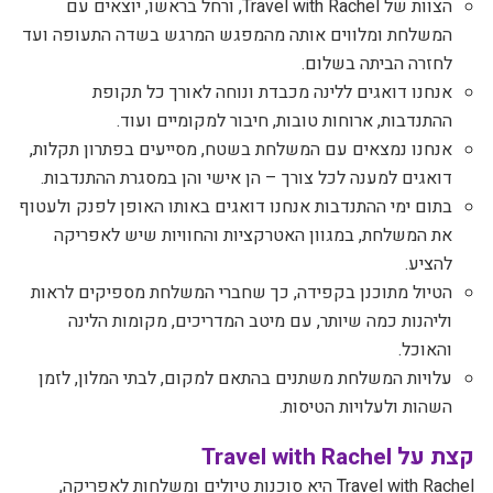
הצוות של Travel with Rachel, ורחל בראשו, יוצאים עם
המשלחת ומלווים אותה מהמפגש המרגש בשדה התעופה ועד
לחזרה הביתה בשלום.
אנחנו דואגים ללינה מכבדת ונוחה לאורך כל תקופת
ההתנדבות, ארוחות טובות, חיבור למקומיים ועוד.
אנחנו נמצאים עם המשלחת בשטח, מסייעים בפתרון תקלות,
דואגים למענה לכל צורך – הן אישי והן במסגרת ההתנדבות.
בתום ימי ההתנדבות אנחנו דואגים באותו האופן לפנק ולעטוף
את המשלחת, במגוון האטרקציות והחוויות שיש לאפריקה
להציע.
הטיול מתוכנן בקפידה, כך שחברי המשלחת מספיקים לראות
וליהנות כמה שיותר, עם מיטב המדריכים, מקומות הלינה
והאוכל.
עלויות המשלחת משתנים בהתאם למקום, לבתי המלון, לזמן
השהות ולעלויות הטיסות.
קצת על Travel with Rachel
Travel with Rachel היא סוכנות טיולים ומשלחות לאפריקה,