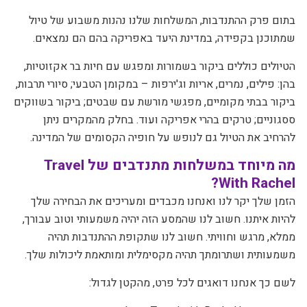
בתום פרק ההתנדבות, המשלחות שלנו נהנות משבוע של טיול
שמתוכנן בקפידה, במדינת היעד באפריקה בהם הם נמצאים.
הטיולים כוללים ביקור בשמורות ומפגש עם חיות בר אקזוטיות,
בהן: פילים, נמרים, אריות וג'ירפות – במקומן הטבעי; סיורי תרבות,
ביקור בבתי מקומיים, מפגשי מורשת עם שבטים; ביקור בשווקים
ססגוניים; טרקים בהרי אפריקה ועוד. בחלק מהמקרים ניתן
להרחיב את הטיול גם לנופש על חופיה הקסומים של המדינה.
מה מיוחד במשלחות מתנדבים של Travel
With Rachel?
הזמן שלך יקר לנו ואנחנו מכבדים ומעריכים את הבחירה שלך
להיות איתנו. חשוב לנו שהמסע הזה יהיה משמעותי וטוב עבורך,
ממלא, מרגש וחוויתי. חשוב לנו שתקופת ההתנדבות תהיה
משמעותית ושתרומתך תהיה מקסימלית ומותאמת ליכולות שלך.
לשם כך אנחנו דואגים לכל פרט, מהקטן לגדול: