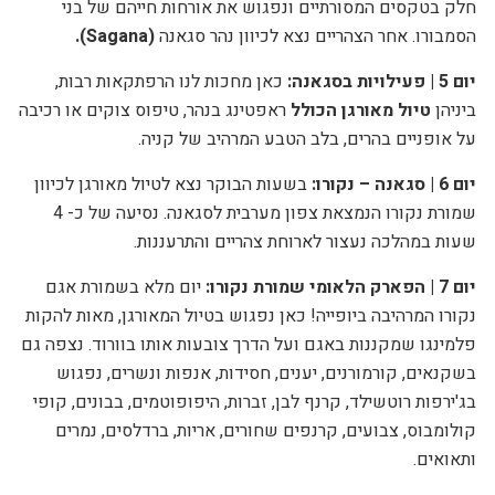
חלק בטקסים המסורתיים ונפגוש את אורחות חייהם של בני
הסמבורו. אחר הצהריים נצא לכיוון נהר סגאנה
(
Sagana
).
יום 5 |
פעילויות בסגאנה:
כאן מחכות לנו הרפתקאות רבות,
ביניהן
טיול מאורגן הכולל
ראפטינג בנהר, טיפוס צוקים או רכיבה
על אופניים בהרים, בלב הטבע המרהיב של קניה.
יום 6
|
סגאנה – נקורו:
בשעות הבוקר נצא לטיול מאורגן לכיוון
שמורת נקורו הנמצאת צפון מערבית לסגאנה. נסיעה של כ- 4
שעות במהלכה נעצור לארוחת צהריים והתרעננות.
יום 7 | הפארק הלאומי שמורת נקורו:
יום מלא בשמורת אגם
נקורו המרהיבה ביופייה! כאן
נפגוש בטיול המאורגן, מאות להקות
פלמינגו שמקננות באגם ועל הדרך צובעות אותו בוורוד. נצפה
גם
בשקנאים, קורמורנים, יענים, חסידות, אנפות ונשרים, נפגוש
בג'ירפות רוטשילד, קרנף לבן, זברות, היפופוטמים, בבונים, קופי
קולומבוס, צבועים, קרנפים שחורים, אריות, ברדלסים, נמרים
ותאואים.