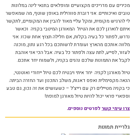
מכירים עם מדריכים מקצועיים ומופלאים בתנאי לינה במלונות
טובים ואיכותיים. אני דוברת סווהילית באופן שוטף, מה שמאפשר
לי להרגיש מקומית, ומקל עליי מאוד להבין את המקומיים, לתקשר
איתם לוארגן לכם את הטיול
המאורגן המיטבי בקניה
וכאשר
נדרש, לפתור כל בעיה בקלות, אם חלילה תצוץ אחת שכזו. אני
מלווה אותכם מהארץ ועומדת לרשותכם בכל רגע נתון, מוכנה
לעזור, לסייע, לתת עצה ולפתור כל בעיה. אבל הכי אני אוהבת
לקבל את התמונות שלכם נהנים בקניה, ולשמוח יחד אתכם.
טיול מאורגן לקניה
יחד איתי ויבטיח לכם טיול ייחודי ואוטנטי,
הנאה מקסימלית ואפס דאגות, משלב התכנון ועד החזרה הביתה.
כי בקניה מטיילים רק עם רייצ'ל – כשעושים את זה נכון, גם טבע
וספארי פראי יכול להיות טיול מאורגן למופת!
צרו עימי קשר
לפרטים נוספים.
גלריית תמונות