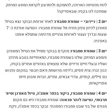
לנוח מהטיסה הארוכה, להתמקם ולהתרענן לקראת המסע המרתק
שמחכה לנו בקניה שבאפריקה!
יום 2
|
ניירובי – שמורת סמבורו:
לאחר ארוחת הבוקר נצא בטיול
מאורגן לכיוון צפון מזרח אל שמורת סמבורו. הנסיעה אורכת כ- 7
שעות ובדרך נעצור לארוחת צהריים מדהימה שתמלא אותנו
באנרגיה.
יום 3
|
שמורת סמבורו
:
מוקדם בבוקר נתחיל את הטיול המאורגן
והמסע המרתק שלנו בשמורת סמבורו, המאופיינת בטבע מרהיב
ושליו ובעלי חיים נדירים שלא נמצאים באזורים אחרים בקניה,
כגון זברה צרת פסים, ג’ירפה מרושתת וראם חבשי. במקום נפגוש
גם פילים, קופים, עדרי צבאים, נמרים, זברות ומגוון חיות
אפריקאיות.
יום 4
|
שמורת סמבורו, ביקור בכפר אומג'ה, טיול מאורגן וסיור
תרבותי, נסיעה לנהר סגאנה:
שמורת סמבורו היא גם
מקום
מגורם של בני שבט סמבורו הססגוני. נבקר בכפר אומג'ה, ניקח