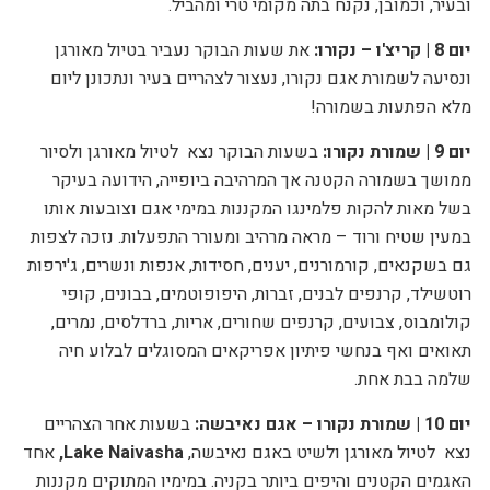
ובעיר, וכמובן, נקנח בתה מקומי טרי ומהביל.
יום 8 | קריצ'ו – נקורו:
את שעות הבוקר נעביר בטיול מאורגן
ונסיעה לשמורת אגם נקורו, נעצור לצהריים בעיר ונתכונן ליום
מלא הפתעות בשמורה!
יום 9 | שמורת נקורו:
בשעות הבוקר נצא
לטיול מאורגן ולסיור
ממושך בשמורה הקטנה אך המרהיבה ביופייה, הידועה בעיקר
בשל
מאות להקות פלמינגו המקננות במימי אגם וצובעות אותו
במעין שטיח ורוד – מראה מרהיב ומעורר התפעלות. נזכה לצפות
גם בשקנאים, קורמורנים, יענים, חסידות, אנפות ונשרים, ג'ירפות
רוטשילד, קרנפים לבנים, זברות, היפופוטמים, בבונים, קופי
קולומבוס, צבועים, קרנפים שחורים, אריות, ברדלסים, נמרים,
תאואים ואף בנחשי פיתיון אפריקאים המסוגלים לבלוע חיה
שלמה בבת אחת.
יום 10 | שמורת נקורו – אגם נאיבשה:
בשעות אחר הצהריים
נצא
לטיול מאורגן ולשיט ב
אגם נאיבשה,
Lake Naivasha
,
אחד
האגמים הקטנים והיפים ביותר בקניה. במימיו המתוקים מקננות