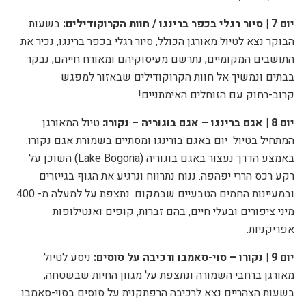
יום 7 | סיור רגלי בכפר ברינגו / חוות הקרוקודילים:
בשעות
הבוקר נצא לטיול מאורגן הכולל, סיור רגלי בכפר ברינגו, נכיר את
התושבים המקומיים, נתרשם מעיסוקיהם ומאורח חייהם, נבקר
בבתים ונמשיך אל חוות הקרוקודילים שבאזור למפגש
קרוב-רחוק עם הזוחלים האימתניים!
יום 8 |
אגם ברינגו – אגם בוגוריה – נקורו:
טיול המאורגן
המתחיל בטיול
יום באגם בורינגו ומסתיים בשמורת אגם נקורו.
באמצע הדרך נעצור באגם בוגוריה (
Lake Bogoria
) השוכן על
רקע רכס הררי יפהפה. ננוח נתרווח ונרגיע את הגוף בגייזרים
ובמעיינות החמים הטבעיים שבמקום. נתצפת על למעלה מ- 400
מיני ציפורים ובעלי חיים, בהם זברות, קופים ואנטילופות
אפריקניות.
יום 9 | נקורו – סוי-סאמבו ורכיבה על סוסים:
ניסע לטיול
מאורגן ברחבי השמורה ונתצפת על מגוון החיות שבשטחה,
בשעות הצהריים נצא לרכיבה הרפתקנית על סוסים בסוי-סאמבו.