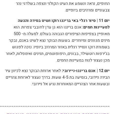
החופים, נראה ונשמע את העיט הקולני ונצפה בשלדגי נהר
צבעוניים ומרהיבים ביופיים.
יום 11 | סיור רגלי באי ברינגו רוקו ושיט בסירה והגעה
למעיינות חמים:
אגם ברינגו הוא גן עדן לחובבי צפרות. הוא
מאופיין בצפיפות הציפורים הגבוהה בעולם. למעלה מ- 500
מינים מגוונים ומיוחדים. בשעות הבוקר נצא לשיט באגם, נבקר
בשמורת רוקו ונסייר רגלית באזור המרהיב ביופיו. נזכה לפגוש
בג'ירפות רוטשילד, בבונים, היפופוטמים, תנינים ואימפלות, לאחר
מכן נעצור לנוח במעיינות החמים.
יום 12 | אגם ברינגו-ניירובי:
לאחר ארוחת הבוקר נצא לכיוון עיר
הבירה ניירובי, בנסיעה בת 4-5 שעות. בדרך נעצור לארוחת צהריים
ובשעות אחר הצהריים המאוחרות נגיע אל ניירובי.
________________________________________________