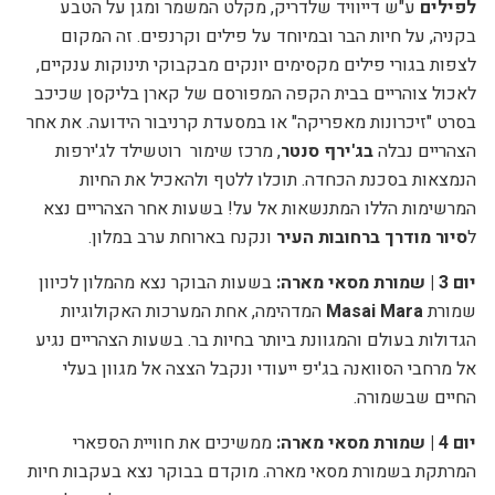
לפילים
ע"ש דייוויד שלדריק, מקלט המשמר ומגן
על הטבע
בקניה, על חיות הבר ובמיוחד על פילים וקרנפים. זה המקום
לצפות בגורי פילים מקסימים יונקים מבקבוקי תינוקות ענקיים,
לאכול צוהריים בבית הקפה המפורסם של קארן בליקסן שכיכב
בסרט "זיכרונות מאפריקה" או במסעדת קרניבור הידועה. את אחר
הצהריים נבלה
בג'ירף סנטר
, מרכז שימור
רוטשילד לג'ירפות
הנמצאות בסכנת הכחדה. תוכלו ללטף ולהאכיל את החיות
המרשימות הללו המתנשאות אל על! בשעות אחר הצהריים נצא
ל
סיור מודרך ברחובות העיר
ונקנח בארוחת ערב במלון.
יום 3 | שמורת מסאי מארה:
בשעות הבוקר נצא מהמלון לכיוון
שמורת
Masai Mara
המדהימה,
אחת המערכות האקולוגיות
הגדולות בעולם והמגוונת ביותר בחיות בר. בשעות הצהריים נגיע
אל מרחבי הסוואנה בג'יפ ייעודי ונקבל הצצה אל מגוון בעלי
החיים שבשמורה.
יום 4 | שמורת מסאי מארה:
ממשיכים את חוויית הספארי
המרתקת בשמורת מסאי מארה.
מוקדם בבוקר נצא בעקבות חיות