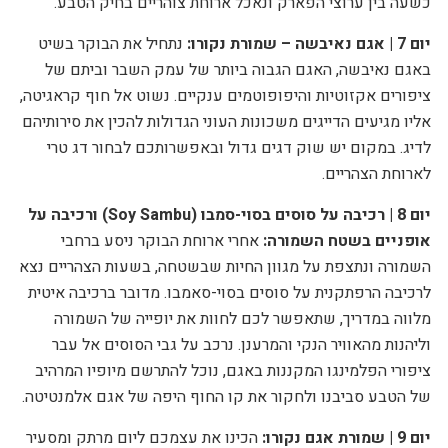
כשעה בין ערוצי הפארק ונאכל ארוחת צוהריים בחיק הטבע.
יום 7 | אגם נאיבשה – שמורת נקורו:
נתחיל את הבוקר בשיט
באגם נאיבשה, האגם הגבוה ביותר של עמק השבר וביתם של
ציפורים אקזוטיות והיפופוטמים ענקיים. נשוט אל חוף קראגיטה,
אליו מגיעים הדייגים משכונות העוני הגדולות להכין את סירותיהם
לדיג. במקום יש שוק דגים גדול ובאפשרותכם לבחור דג טרי
לארוחת הצהריים.
יום 8 | רכיבה על סוסים בסוי-סמבו (
Soy Sambu
) ורכיבה על
אופניים בשטח השמורה:
אחרי ארוחת הבוקר ניסע ברחבי
השמורה ונתצפת על מגוון החיות שבשטחה, בשעות הצהריים נצא
לרכיבה הרפתקנית על סוסים בסוי-סאמבו. מדובר ברכיבה איטית
מלווה במדריך, שתאפשר לכם לחוות את יופייה של השמורה
וליהנות מהאוויר הנקי והמרענן. נרכב על גבי הסוסים אל עבר
ציפורי הפלמינגו המקננות באגם, נוכל להתרשם מיופיו המרהיב
של הטבע סביבנו ולחקור את קו החוף היפה של אגם אלמנטיטה.
יום 9 | שמורת אגם נקורו:
הכינו את עצמכם ליום מרתק ומסעיר