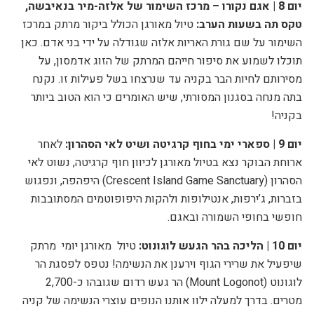
יום 8 |
אגם נקורו – מרכז השימור של אלזה-מיר בנאיבשה,
טקס תה בשעות הערב:
טיול מאורגן הכולל ביקור מרתק במרכז
השימור על שם גורת האריות אלזה שגודלה על ידי בני אדם. כאן
תוכלו לשמוע את סיפור חייהם המרתק של הזוג אדמסון, על
מסירותם לחיות הבר בקניה עד שנרצחו בשל פעילות זו. נקנח
בתה מנחה בסגנון המסורתי, שיש האומרים כי הוא הטוב ביותר
בקניה!
יום 9
|
ספארי ימי בחוף קרגיטה ושיט לאי הסהרון:
לאחר
ארוחת הבוקר נצא בטיול מאורגן לכיוון חוף קרגיטה, נשו
ט לאי
הסהרון (
Sanctuary
Crescent Island Game
) היפהפה, ונפגוש
בזברות, ג’ירפות, אנטילופות ולהקות היפופוטמים המסתובבות
חופשי בחופי השמורה ובאגם.
יום 10 | הליכה בהר הגעש לוגונוט:
טיול
מאורגן יומי
מרתק
שיפעיל את שרירי הגוף וירענן את הנשימה! נטפס לפסגת הר
לוגונוט (Mount Logonot) הר געש רדום שגובהו כ-2,700
מטרים. בדרך למעלה ילוו אותנו הנופים עוצרי הנשימה של קניה