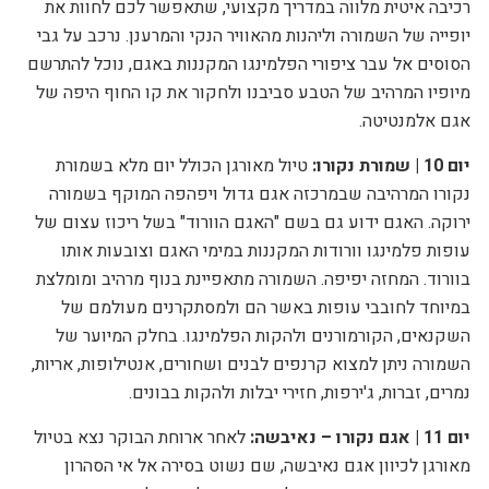
רכיבה איטית מלווה במדריך מקצועי, שתאפשר לכם לחוות את
יופייה של השמורה וליהנות מהאוויר הנקי והמרענן. נרכב על גבי
הסוסים אל עבר ציפורי הפלמינגו המקננות באגם, נוכל להתרשם
מיופיו המרהיב של הטבע סביבנו ולחקור את קו החוף היפה של
אגם אלמנטיטה.
יום 10 | שמורת נקורו:
טיול מאורגן הכולל
יום מלא בשמורת
נקורו המרהיבה
שבמרכזה אגם גדול ויפהפה המוקף בשמורה
ירוקה. האגם ידוע גם בשם "האגם הוורוד" בשל ריכוז עצום של
עופות פלמינגו וורודות המקננות במימי האגם וצובעות אותו
בוורוד. המחזה יפיפה. השמורה מתאפיינת בנוף מרהיב ומומלצת
במיוחד לחובבי עופות באשר הם ולמסתקרנים מעולמם של
השקנאים, הקורמורנים ולהקות הפלמינגו. בחלק המיוער של
השמורה ניתן למצוא קרנפים לבנים ושחורים, אנטילופות, אריות,
נמרים, זברות, ג'ירפות, חזירי יבלות ולהקות בבונים.
יום 11 |
אגם נקורו – נאיבשה:
לאחר ארוחת הבוקר נצא בטיול
מאורגן לכיוון אגם נאיבשה, שם נשוט בסירה אל אי הסהרון