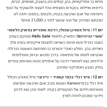
וחיות בר אפריקאיות, בהן, קופים מזן בושבק, תאואים, זברות,
ג'ירפות ואיילות. בנקודות התצפית נוכל לעצור ולהשקיף על הנוף
היפהפה של אגם נאיבשה בקניה, ולבסוף, בפסגה יחכה לנו
המכתש המרהיב של ההר שנוצר לפני כ-21,000 שנים!
יום 11 |
טיול מאורגן שכולו, רכיבת אופניים בפארק הלאומי
'שערי הגיהינום':
הפארק הלאומי
Hells Gate
ממוקם בעמק
השבר הגדול והוא מהווה השראה לסצנות אייקוניות בסרט מלך
האריות, בהן,
הסלע האגדי והערוץ בו התרחשה השעטה הגדולה
שהביאה למותו של מופאסה. בדרך נפגוש זברות, אנטילופות
וג'ירפות, נצא לספארי רכיבה על אופניים ונהנה מארוחת צהריים
בחיק הטבע האפריקני המרהיב.
יום 12
|
סיור רגלי בכפר קאמיר – ניירובי:
טיול מאורגן הכולל
סיור רגלי בכפר
Kamere
הנמצא סביב אגם נאיבשה ונתרשם
מאורחות חייהם של המקומיים בקניה. לאחר מכן נצא לכיוון
ניירובי ונתכונן לחזרה לארץ.
________________________________________________