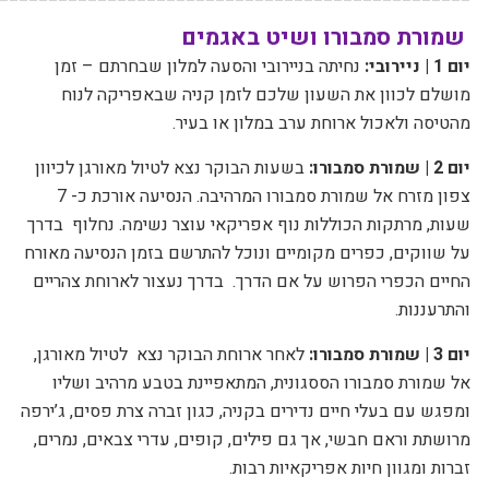
שמורת סמבורו ושיט באגמים
יום 1 | ניירובי:
נחיתה בניירובי והסעה למלון שבחרתם – זמן
מושלם לכוון את השעון שלכם לזמן קניה שבאפריקה לנוח
מהטיסה ולאכול ארוחת ערב במלון או בעיר.
יום 2 | שמורת סמבורו:
בשעות הבוקר נצא לטיול מאורגן לכיוון
צפון מזרח אל שמורת סמבורו המרהיבה. הנסיעה אורכת כ- 7
שעות, מרתקות הכוללות נוף אפריקאי עוצר נשימה. נחלוף
בדרך
על שווקים, כפרים מקומיים ונוכל להתרשם בזמן הנסיעה מאורח
החיים הכפרי הפרוש על אם הדרך.
בדרך נעצור לארוחת צהריים
והתרעננות.
יום 3 | שמורת סמבורו
:
לאחר ארוחת הבוקר
נצא
לטיול מאורגן,
אל שמורת סמבורו הססגונית, המתאפיינת בטבע מרהיב ושליו
ומפגש עם בעלי חיים נדירים בקניה, כגון זברה צרת פסים, ג’ירפה
מרושתת וראם חבשי, אך גם פילים, קופים, עדרי צבאים, נמרים,
זברות ומגוון חיות אפריקאיות רבות.