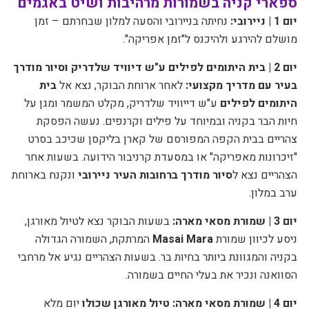
ספארי קניה בשמורות מרהיבות ושיט באגמים
יום 1 | ניירובי:
נחיתה בניירובי והסעה למלון שבחרתם – זמן
מושלם להירגע ולהיכנס ל"זמן אפריקה".
יום 2 | בית היתומים לפילים ע"ש דיוויד שלדריק וסיור מודרך
בעיר עם מדריך מקצועי:
לאחר ארוחת הבוקר, נצא אל
בית
היתומים לפילים
ע"ש דייוויד שלדריק, מקלט המשמר ומגן על
חיות הבר בקניה ובמיוחד על פילים וקרנפים. נעשה הפסקת
צהריים בבית הקפה המפורסם של קארן בליקסן שכיכב בסרט
"זיכרונות מאפריקה" או במסעדת קרניבור הידועה. בשעות אחר
הצהריים נצא ל
סיור מודרך ברחובות העיר ניירובי
ונקנח בארוחת
ערב במלון.
יום 3 | שמורת מסאי מארה:
בשעות הבוקר נצא לטיול מאורגן,
ניסע לכיוון שמורת
Masai Mara
המרתקת, השמורה הגדולה
בקניה ו
המגוונת ביותר בחיות בר. בשעות הצהריים נגיע אל מרחבי
הסוואנה ונכיר את בעלי החיים בשמורה.
יום 4 | שמורת מסאי מארה: טיול מאורגן שכולו
יום מלא