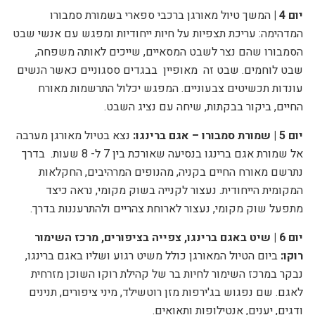
יום 4 |
המשך טיול מאורגן ברכבי ספארי ב
שמורת סמבורו
המדהימה: עריכת תצפיות על חיות ייחודיות ומפגש עם אנשי שבט
הסמבורו שהם נצר לשבט המסאיים, שייכים לאותה משפחה,
שבט לוחמים. שבט זה
מאופיין
בבגדים ססגוניים כאשר הנשים
עונדות תכשיטים צבעוניים. המפגש יכלול התרשמות מאורח
החיים, ביקור בבקתות, שיחה עם נציג השבט.
יום 5 |
שמורת סמבורו – אגם ברינגו:
נצא בטיול מאורגן מערבה
אל שמורת אגם ברינגו בנסיעה שאורכת בין 7 ל- 8 שעות.
בדרך
נתרשם מאורח החיים בקניה, מהנופים המרהיבים, החקלאות
המקומית הייחודית. נעצור לקנייה בשוק מקומי, נראה כיצד
מתפעל שוק מקומי, נעצור לארוחת צהריים ולהתרעננות בדרך.
יום 6 | שיט באגם ברינגו, צפייה בציפורים, מרכז השימור
רוקו:
ביום הטיול המאורגן כולל משיט רגוע ושליו באגם ברינגו,
נבקר
במרכז השימור לחיות בר של קהילת רוקו השוכן מזרחית
לאגם. שם נפגוש בג'ירפות מזן רוטשילד, מיני ציפורים, תנינים
ודגים, יענים, אנטילופות ותאואים.