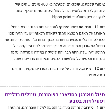
ציפורי פלמינגו, שקנאים ולמעלה מ- 400 מינים שונים של
עופות, לצד אוכלוסייה גדולה של היפופוטמים
שאף זכתה
לנקודת ציון משלה –
Hippo point
.
יום 11 |
אגם המכתש הירוק:
לאחר ארוחת הבוקר
נצא בטיול
מאורגן אל האגם הנמצא סמוך לפארק הלאומי 'שערי הגיהינום'.
נצא לסיור רגלי ונפגוש בחיות בר כגון זברות וג'ירפות סקרניות. את
הטיול המאורגן והסיור ילווה מדריך שיספר לכם על קניה, על
ההיסטוריה שלה, חיות הבר והפוליטיקה במזרח אפריקה. נקנח
בנקודת תצפית על שלושת האגמים ובארוחת צהריים דשנה.
יום 12 | ניירובי:
חזרה אל עיר הבירה, נפרדים מקניה וחוזרים
חזרה ארצה.
________________________________________________
טיול מאורגן בספארי בשמורות, טיולים רגליים
ופעילויות בטבע
יום 1 | ניירובי:
נחיתה בניירובי והסעה למלון שבחרתם. זה הזמן