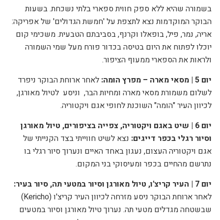
בשמורה שהיא ללא ספק חווית ספארי בלתי נשכחת. בשעות
ה
בוקר המוקדמות נצא לתצפת על 'חמשת הגדולים' של אפריקה:
אריה, נמר, פיל, בופאלו וקרנף, בסביבתם הטבעית. משכימי קום
יוכלו לפתוח את היום בטיסה בכדור פורח מעל שמי השמורה
ולראות את הספארי ממעוף הציפור.
יום 5 | מסאי מארה – מפרץ הומה:
לאחר ארוחת הבוקר ניפרד
לשלום משמורת מסאי מארה ומחיות הבר,
וניסע
לטיול מאורגן,
לכיוון העיר "הומה" השוכנת לחופי אגם ויקטוריה.
יום 6 | שיט באגם ויקטוריה, צפייה בציפורים, טיול מאורגן
וסיור רגלי בכפר דייגים:
נצא לשיט חווייתי בצד הקנייתי של
אגם ויקטוריה העצום, נעגון באחד האיים ונערוך סיור רגלי בו
נתרשם מהחיים בכפר ומעיסוקי בני המקום.
יום 7 | העיר קריצ'ו, טיול מאורגן וסיור במטעי תה, סיור בעיר:
לאחר ארוחת הבוקר ניסע מזרחה לכיוון העיר קריצ'ו (
Kericho
)
שבשטחה מגדלים מטעי תה. נערוך טיול מאורגן וסיור במטעים