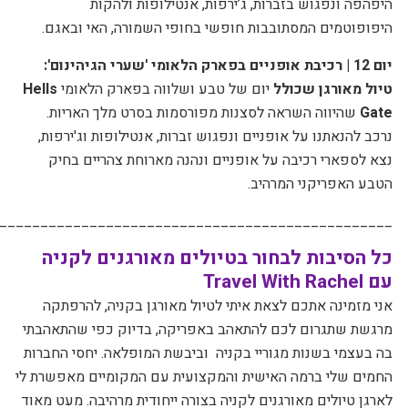
היפהפה ונפגוש בזברות, ג’ירפות, אנטילופות ולהקות
היפופוטמים המסתובבות חופשי בחופי השמורה, האי ובאגם.
יום 12 |
רכיבת אופניים בפארק הלאומי 'שערי הגיהינום':
טיול מאורגן שכולל
יום של טבע ושלווה בפארק הלאומי
Hells
Gate
שהיווה השראה לסצנות מפורסמות בסרט מלך האריות.
נרכב להנאתנו על אופניים ונפגוש זברות, אנטילופות וג'ירפות,
נצא לספארי רכיבה על אופניים ונהנה מארוחת צהריים בחיק
הטבע האפריקני המרהיב.
________________________________________________
כל הסיבות לבחור בטיולים
מאורגנים
לקניה
עם Travel With Rachel
אני מזמינה אתכם לצאת איתי לטיול מאורגן בקניה, להרפתקה
מרגשת שתגרום לכם להתאהב באפריקה, בדיוק כפי שהתאהבתי
בה בעצמי בשנות מגוריי בקניה
וביבשת המופלאה. יחסי החברות
החמים שלי ברמה האישית והמקצועית עם המקומיים מאפשרת לי
לארגן טיולים מאורגנים לקניה בצורה ייחודית מרהיבה
. מעט מאוד