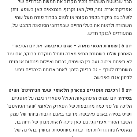
הבר שבשטח השמורה ונכיר מקרוב את חמשת הגדולים של
אפריקה: אריה, נמר, פיל, תאו וקרנף, הנמצאים כאן בשפע. ניתן
לשלב גם ביקור בכפר מקומי או לטוס בכדור פורח מעל שמי
השמורה ולראות את בעלי החיים שבמרחבי הסוואנה ממבט על,
מתעוררים לבוקר חדש.
יום 5 | שמורת מסאי מארה – אגם נאיבשה:
את יום הספארי
האחרון שלנו בשמורת מסאי מארה נתחיל מוקדם בבוקר, אם עוד
לא ראיתם צ'יטה נעה בין השיחים, זברות ואיילות נינוחות או תנים
משחרים לטרף – זה בדיוק הזמן. לאחר ארוחת הצהריים ניסע
לכיוון אגם
נאיבשה.
יום 6 | רכיבת אופניים בפארק הלאומי 'שער הגיהינום' ושיט
בסירה:
יום עמוס הרפתקאות הכולל ספארי רכיבה על אופניים,
הליכה על פני כמה מהגבעות של הפארק הלאומי 'שער הגיהינום'
ושיט בסירה באגם נאיבשה. מדובר באגם הגבוה ביותר של עמק
השבר הסורי-אפריקני. גם כאן נזכה לראות מגוון של חיות בר,
מאנטילופות גדולות ועד זברות משוטטות. נמשיך בהליכה של