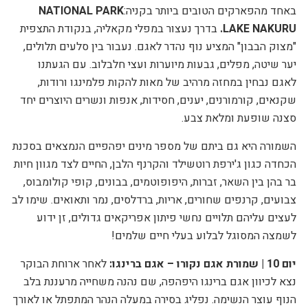
ב
אחד מהפארקים הטובים ביותר בקניה:
NATIONAL PARK
LAKE NAKURU
.
בדרך נעצור במפלי מקאליה, בנקודת התצפית
"מצוק הבבון" המציע נוף נהדר לאגם.
נעבור בין
סלעים תלולים,
יער שיטה, מפלים, גבעות מיוערות ועצי חלבלוב. עם הגעתנו
לאגם נבחין במחזה מרהיב של מאות להקות פלמינגו ורודות,
שקנאים, קורמורנים, יענים, חסידות, אנפות ונשרים היוצרים יחד
סצנה שופעת ומלאת צבע.
השמורה היא גם ביתם של מספר מינים יפהפיים הנמצאים בסכנת
הכחדה כגון ג'ירפת רוטשילד והקרנף הלבן, החיים לצד מגוון חיות
בר בהן בין השאר, זברות, היפופוטמים, בבונים, קופי קולומבוס,
צבועים, קרנפים שחורים, אריות, ברדלסים, נמר ותאואים. שימו לב
לעצים עליהם תלויים נחשי פיתון אפריקאים גדולים, זן ידוע
לשמצה המסוגל לבלוע בעלי חיים שלמים!
יום 10 | שמורת אגם נקורו – אגם ברינגו:
לאחר ארוחת הבוקר
נצא לכיוון אגם ברינגו היפהפה, שם נהנה משחייה מרעננת בלב
הנוף עוצר הנשימה. נפליג בסירה במעלה הנהר המתפתל או לאורך