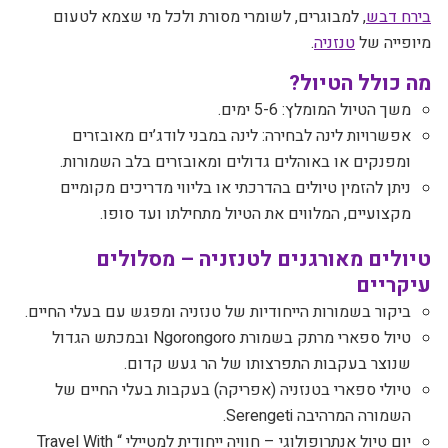
בירח דבש
, למבוגרים, לשומרי מסורת ולכל מי שצמא לטעום
מיופייה של
טנזניה
.
מה כולל הטיול
?
משך הטיול המומלץ: 5-6 ימים
.
אפשרויות לינה לבחירה: לינה במבני לודג’ים מאובזרים
ומפנקים או באוהלים גדולים ומאובזרים בלב השמורות
.
ניתן להזמין טיולים בהדרכתי או בליווי מדריכים מקומיים
מקצועיים, המלווים את הטיול מתחילתו ועד סופו
.
טיולים מאורגנים לטנזניה – מסלולים
עיקריים
ביקור בשמורות הייחודיות של טנזניה ומפגש עם בעלי החיים.
טיול ספארי מרתק בשמורת
Ngorongoro
ובמכתש הגדול
שנוצר בעקבות התפרצותו של הר געש קדום.
טיולי ספארי בטנזניה (אפריקה) בעקבות בעלי החיים של
השמורה המרהיבה
Serengeti
.
יום טיול אנתרופולוגי – חוויה ייחודית למטיילי “
Travel With