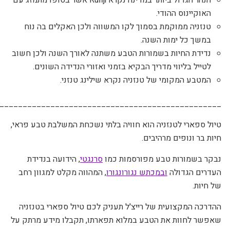
הנהר הגדול ביותר במדינה נקרא
Rufiji
אשר בסופו מתמזג עם
האוקיינוס ההודי
.
טנזניה ממוקמת בסמוך לקו המשווה ולכן האקלים בה נוח
במשך כל ימות השנה
.
נדידת החיות בשמורות הטבע משתנה לאורך השנה ולכן חשוב
לטייל בליווי מדריך הבקיא בזמני ואזורי הנדידה השונים
.
המטבע המקומי של טנזניה נקרא שילינג טנזני.
________________________________________________
טיול ספארי לטנזניה הוא חוויה בלתי נשכחת המשלבת טבע פראי,
חיות בר ונופים מרהיבים.
נבקר בשמורות טבע מפורסמות כמו
סרנגטי
, הידועה בנדידת
העדרים הגדולה
ובמכתש נגורונגורו
, המהווה מקלט למגוון רחב
של חיות.
ההדרכה המקצועית של רייצ'ל תעניק לכם טיול ספארי בטנזניה
שאפשר לחוות את הטבע במלוא תפארתו, תקבלו מידע מרתק על