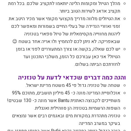
מהלך הטיול ומקומות הלינה יותאמו לתקציב שלכם. בכל רמת
תקציב אדאג לשירות הטוב ביותר
.
את הטיולים מלווה מדריך מקצועי מקומי אשר מכיר היטב את
זמני ואזורי הנדידה של בעלי החיים בשמורות ומאפשר לכם
ליהנות מחווייה מקסימאלית של טיול ספארי בטנזניה
שבאפריקה. לא ניתן לכם להחמיץ ולו אריה אחד בשטח
😉
יש לכם שאלה, בקשה או צורך המתעוררים לפני או בזמן
הטיול? אני כאן עבורכם כל הזמן, משלבי התכנון ועד
לחזרתכם הביתה בשלום
.
והנה כמה דברים שכדאי לדעת על טנזניה
שטחה של טנזניה גדול פי 45 משטח מדינת ישראל.
אוכלוסיית המדינה מונה כ- 45 מיליון תושבים, מתוכם 95%
משתייכים לקבוצה האתנית
Bantu
אשר מונה כ- 130 שבטים
!
השפות הרשמיות בטנזניה הן סווהילית ואנגלית
.
טנזניה מתהדרת במקורות מים ובאגמים רבים אשר נמצאים
בעיקר במערב המדינה